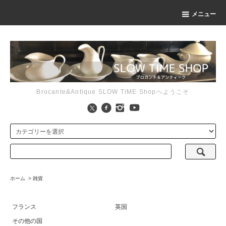
メニュー
Brocante&Antique SLOW TIME Shopへようこそ
ホーム
>
雑貨
フランス
英国
その他の国