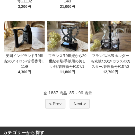
号G111/2
14/3
3,200円
21,000円
英国イングランド/19世
フランス/19世紀から20
フランス/木製ホルダー
紀のアイロン/管理番号G
世紀初期/手紙用の美し
も素敵な吹きガラスのカ
11/9
い秤/管理番号F107/1
スター/管理番号F107/2
4,300円
11,800円
12,700円
1887
85
96
全
商品
-
表示
< Prev
Next >
カテゴリーから探す