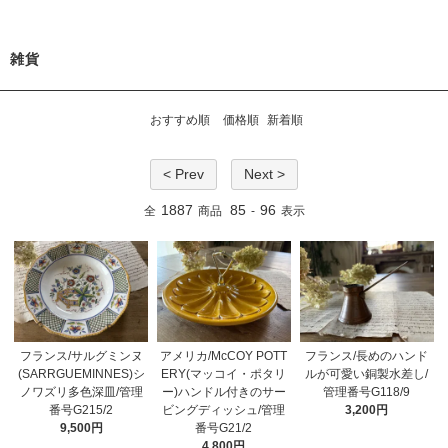
雑貨
おすすめ順
価格順
新着順
< Prev
Next >
1887
85
96
全
商品
-
表示
フランス/サルグミンヌ
アメリカ/McCOY POTT
フランス/長めのハンド
(SARRGUEMINNES)シ
ERY(マッコイ・ポタリ
ルが可愛い銅製水差し/
ノワズリ多色深皿/管理
ー)ハンドル付きのサー
管理番号G118/9
番号G215/2
ビングディッシュ/管理
3,200円
9,500円
番号G21/2
4,800円