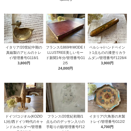
イタリア/20世紀中期の
フランス/1869年MODE I
ペルシャ/ハンドペイン
真鍮製のアヒルのトレ
LLUSTREE美しいモー
ト1点ものの漆塗りカラ
イ/管理番号G118/1
ド新聞1年分/管理番号G1
ムダン/管理番号F1228/4
3,800円
2/5
3,900円
24,000円
ドイツ/コジオル(KOZIO
フランス/20世紀初期/1
イタリア/六角形の木製
L)社/西ドイツ時代のキャ
点もののデッサン入りの
トレイ/管理番号G12/2
ンドルホルダー/管理番
手彫りの額/管理番号F12
4,700円