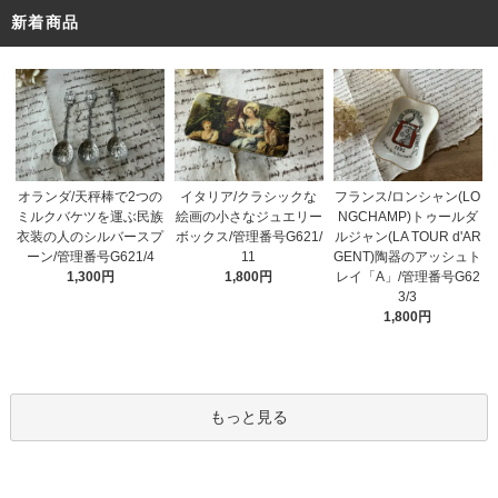
新着商品
オランダ/天秤棒で2つの
イタリア/クラシックな
フランス/ロンシャン(LO
ミルクバケツを運ぶ民族
絵画の小さなジュエリー
NGCHAMP)トゥールダ
衣装の人のシルバースプ
ボックス/管理番号G621/
ルジャン(LA TOUR d'AR
ーン/管理番号G621/4
11
GENT)陶器のアッシュト
1,300円
1,800円
レイ「A」/管理番号G62
3/3
1,800円
もっと見る