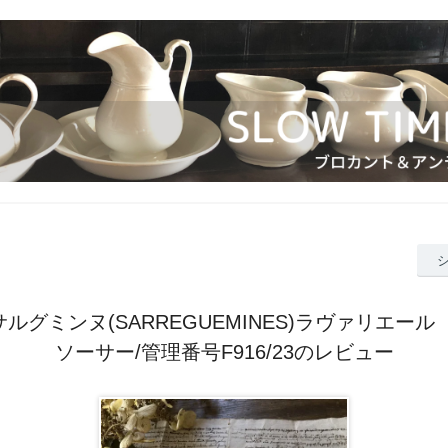
ルグミンヌ(SARREGUEMINES)ラヴァリエール（Lava
ソーサー/管理番号F916/23のレビュー