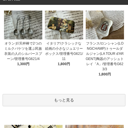
オランダ/天秤棒で2つの
イタリア/クラシックな
フランス/ロンシャン(LO
ミルクバケツを運ぶ民族
絵画の小さなジュエリー
NGCHAMP)トゥールダ
衣装の人のシルバースプ
ボックス/管理番号G621/
ルジャン(LA TOUR d'AR
ーン/管理番号G621/4
11
GENT)陶器のアッシュト
1,300円
1,800円
レイ「A」/管理番号G62
3/3
1,800円
もっと見る