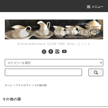
メニュー
Brocante&Antique SLOW TIME Shopへようこそ
ホーム
>
グラス/ガラス
>
その他の国
その他の国