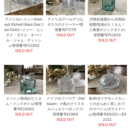
アメリカ/ヘイシー(Heis
19世紀後期から20世紀
アメリカ/アールデコな
ey)( Etched Glass Oval J
初期/気泡がたくさん！
ガラスのクリーマー/管
am Dish)ハイジー・エッ
八角形のインクボトル/
理番号F727/5
チド・ガラス・オーバ
管理番号F518/19
SOLD OUT
ル・ジャム・ディッシ
SOLD OUT
ュ/管理番号F1220/2
SOLD OUT
スペイン/気泡がたくさ
ドイツ/ホフバウア（Hof
欧州/ダイヤモンドカッ
ん！インクボトル/管理
bauer）小鳥のクリスタ
トのきらめく美しさ/フ
番号E1020/3
ルジュエリーボックス/
ロマージュ/ガラスドー
SOLD OUT
管理番号E106/4
ム/管理番号E915/1＋E9
SOLD OUT
21/11
SOLD OUT