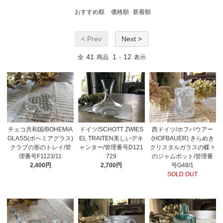
おすすめ順
価格順
新着順
< Prev
Next >
41
1
12
全
商品
-
表示
ドイツ/SCHOTT ZWIES
チェコ共和国/BOHEMIA
西ドイツ/ホフバウアー
EL TRAITEN美しいデキ
GLASS(ボヘミアグラス)
(HOFBAUER) きらめき
ャンター/管理番号D121
クラブの形のトレイ/管
クリスタルガラスの蝶々
729
理番号F1123/11
のジャムポット/管理番
2,700円
2,400円
号G48/1
SOLD OUT