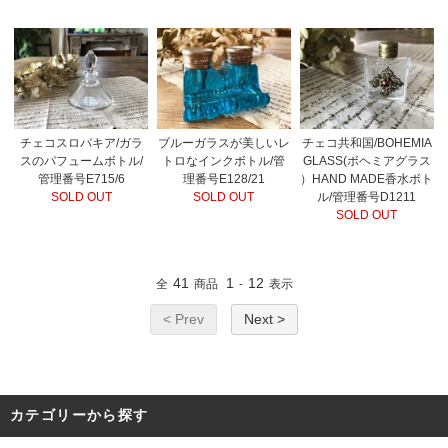
チェコ共和国/BOHEMIA
チェコスロバキア/ガラ
ブルーガラスが美しいレ
GLASS(ボヘミアグラス
スのパフュームボトル/
トロなインクボトル/管
）HAND MADE香水ボト
管理番号E715/6
理番号E128/21
ル/管理番号D1211
SOLD OUT
SOLD OUT
SOLD OUT
41
1
12
全
商品
-
表示
< Prev
Next >
カテゴリーから探す