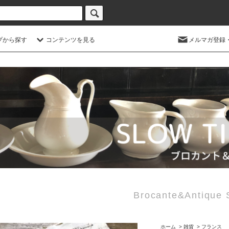
プから探す
コンテンツを見る
メルマガ登録
Brocante&Antiq
ホーム
>
雑貨
>
フランス