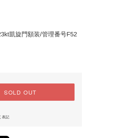
3kt凱旋門額装/管理番号F52
SOLD OUT
く表記