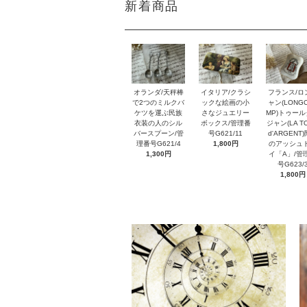
新着商品
オランダ/天秤棒
イタリア/クラシ
フランス/ロ
で2つのミルクバ
ックな絵画の小
ャン(LONG
ケツを運ぶ民族
さなジュエリー
MP)トゥー
衣装の人のシル
ボックス/管理番
ジャン(LA T
バースプーン/管
号G621/11
d'ARGENT
理番号G621/4
1,800円
のアッシュ
1,300円
イ「A」/管
号G623/
1,800円