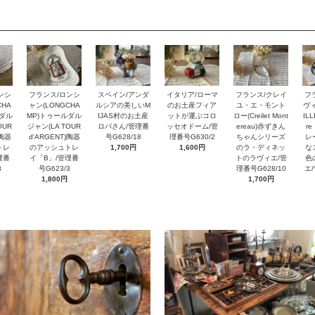
スペイン/アンダ
ンシ
フランス/ロンシ
イタリア/ローマ
フランス/クレイ
フ
ルシアの美しいM
CHA
ャン(LONGCHA
のお土産フィア
ユ・エ・モント
ヴィ
IJAS村のお土産
ルダル
MP)トゥールダル
ットが運ぶコロ
ロー(Creilet Mont
ILL
ロバさん/管理番
OUR
ジャン(LA TOUR
ッセオドーム/管
ereau)赤ずきん
r
号G628/18
)陶器
d'ARGENT)陶器
理番号G630/2
ちゃんシリーズ
レ
1,700円
トレ
のアッシュトレ
1,600円
のラ・ディネッ
な
理番
イ「B」/管理番
トのラヴィエ/管
色
3
号G623/3
理番号G628/10
エ
1,800円
1,700円