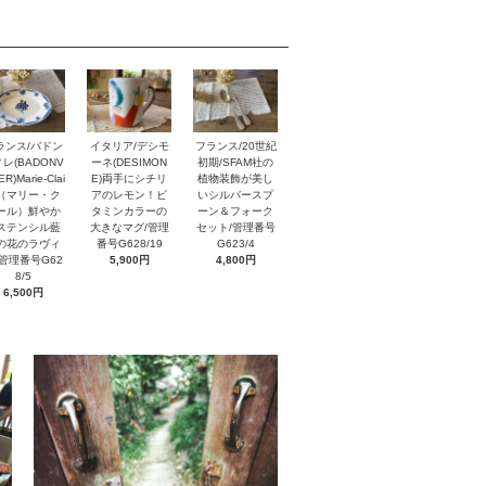
イタリア/デシモ
ランス/バドン
フランス/20世紀
ーネ(DESIMON
レ(BADONV
初期/SFAM社の
E)両手にシチリ
ER)Marie-Clai
植物装飾が美し
アのレモン！ビ
e（マリー・ク
いシルバースプ
タミンカラーの
ール）鮮やか
ーン＆フォーク
大きなマグ/管理
ステンシル藍
セット/管理番号
番号G628/19
の花のラヴィ
G623/4
5,900円
/管理番号G62
4,800円
8/5
6,500円