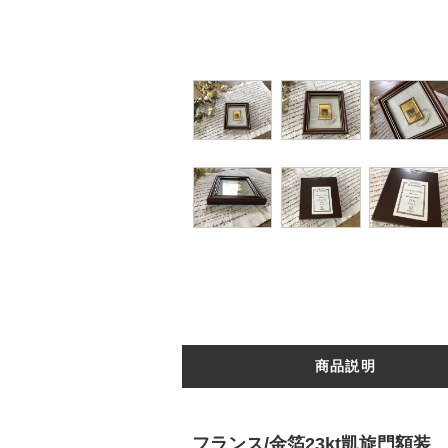
商品説明
フランス/金箔23kt凱旋門額装