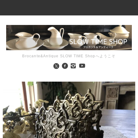
Brocante&Antique SLOW TIME Shopへようこそ