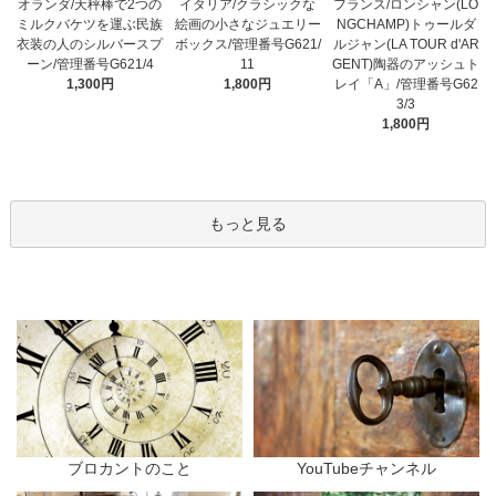
オランダ/天秤棒で2つの
イタリア/クラシックな
フランス/ロンシャン(LO
ミルクバケツを運ぶ民族
絵画の小さなジュエリー
NGCHAMP)トゥールダ
衣装の人のシルバースプ
ボックス/管理番号G621/
ルジャン(LA TOUR d'AR
ーン/管理番号G621/4
11
GENT)陶器のアッシュト
1,300円
1,800円
レイ「A」/管理番号G62
3/3
1,800円
もっと見る
ブロカントのこと
YouTubeチャンネル