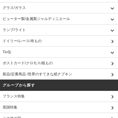
グラス/ガラス
ピューター製/金属製ジャルディニエール
ランプ/ライト
ドイリー/レース/布もの
Tin缶
ポストカード/クロモス/紙もの
新品/定番商品 /世界のすてきな紙ナプキン
グループから探す
フランス特集
英国特集