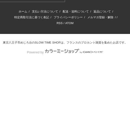
ホーム
/
支払い方法について
/
配送・送料について
/
返品について
/
特定商取引法に基づく表記
/
プライバシーポリシー
/
メルマガ登録・解除
/ /
RSS
/
ATOM
東京八王子市めじろ台のSLOW TIME SHOPは、フランスのブロカント雑貨を集めたお店です。
Powered by