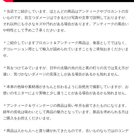
＊当店でご紹介しています、ほとんどの商品はアンティークやブロカントの古
いものです。目立つダメージはできるだけ写真や文章で説明しておりますが、
それ以外にも小さなキズや汚れがある場合があります。アンティークの風合い
や特性として予めご了承くださいませ。
＊ご紹介していますブロカント＆アンティーク商品は、食器としてではなく、
デコレーション用として輸入が認められていますことをご承知おきくださいま
せ。
＊気をつけてみていますが、日中の太陽の光の元と夜の灯りの元では見え方が
違い、気づかないダメージの見落としがある場合があるかも知れません。
＊本来の色味や素材感がきちんと伝わるように自然光で撮影していますが、お
使いのモニターにより実物と少し違うことがある場合があるかも知れません。
＊アンティーク＆ヴィンテージの商品は長い年月を経てきたものになります。
経年の劣化は味わいとして商品の魅力となっています。新品を求められる方は
ご購入をお控えくださいませ。
＊商品は人から人へと渡り継がれてきたものです。古いものならではのコンデ