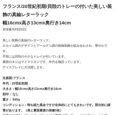
フランス/20世紀初期/貝殻のトレーの付いた美しい装
飾の真鍮レターラック
幅16cmx高さ13cmx奥行き14cm
管理番号F825/22
美しい装飾の真鍮のレターラック。
ロカイユ調のデザインとアールデコ調の植物装飾が組み合わされ、華やかで
す。
手前には貝殻の小さなトレイが付いています。
裏面のネジはマイマスネジです。年代を物語っています。
ディスプレイに大活躍します。
生産国:フランス
年代：20世紀初期
大きさ：幅16cmx高さ13cmx奥行き14cm
刻印： なし
重さ： 945g
コンディション：時を経た風会ですが全体的にとてもきれいです。部分的に緑
青があります。（表と裏面最後の画像5枚）