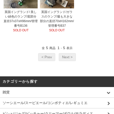
英国イングランド/ 美し
英国イングランド/ガラ
い緑色のランプ/底部分
スのランプ/最も大きな
直径37x37xH96mm/管理
部分の直径70xH162mm/
番号B136
管理番号B37
SOLD OUT
SOLD OUT
5
1
5
全
商品
-
表示
< Prev
Next >
カテゴリーから探す
雑貨
ソーシエール/スーピエール/コンポティエ/レギュミエ
ピシェ/ジャグ/ピッチャー/クリーマー/ボウル/サラディエ