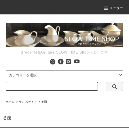
メニュー
Brocante&Antique SLOW TIME Shopへようこそ
ホーム
>
ランプ/ライト
>
英国
英国