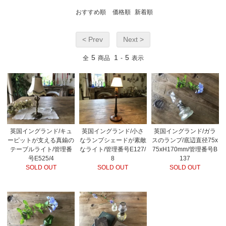
おすすめ順
価格順
新着順
< Prev
Next >
5
1
5
全
商品
-
表示
英国イングランド/キュ
英国イングランド/小さ
英国イングランド/ガラ
ーピットが支える真鍮の
なランプシェードが素敵
スのランプ/底辺直径75x
テーブルライト/管理番
なライト/管理番号E127/
75xH170mm/管理番号B
号E525/4
8
137
SOLD OUT
SOLD OUT
SOLD OUT