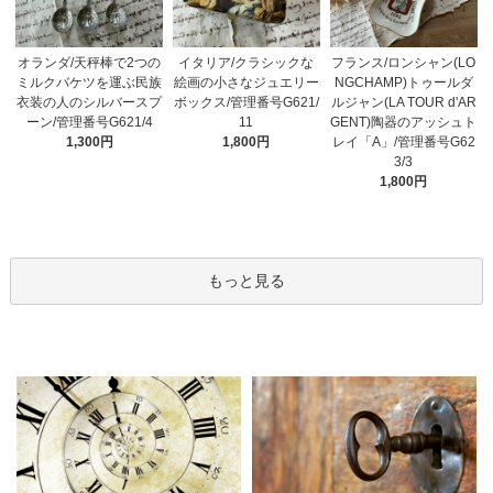
オランダ/天秤棒で2つの
イタリア/クラシックな
フランス/ロンシャン(LO
ミルクバケツを運ぶ民族
絵画の小さなジュエリー
NGCHAMP)トゥールダ
衣装の人のシルバースプ
ボックス/管理番号G621/
ルジャン(LA TOUR d'AR
ーン/管理番号G621/4
11
GENT)陶器のアッシュト
1,300円
1,800円
レイ「A」/管理番号G62
3/3
1,800円
もっと見る