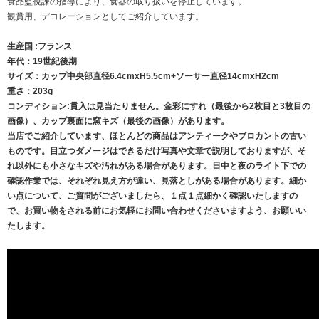
食品監視課の指導により、食器の取り扱いを停止しています。
観賞用、デコレーションとしてご紹介しています。
生産国 :フランス
年代：19世紀後期
サイズ：カップ中央部直径6.4cmxH5.5cm+ソーサー直径14cmxH2cm
重さ：203g
コンディション:貫入は見当たりません。金彩にすれ（最後から2枚目と3枚目の
画像）、カップ裏面に窯キズ（最後の画像）があります。
当店でご紹介しています、ほとんどの商品はアンティークやブロカントの古い
ものです。目立つダメージはできるだけ写真や文章で説明しておりますが、そ
れ以外にも小さなキズや汚れがある場合があります。日中と夜のライト下での
確認作業では、それぞれ見え方が違い、見落としがある場合があります。細か
い点について、ご質問がございましたら、１点１点細かく確認いたしますの
で、お買い物をされる前にお気軽にお問い合わせくださいますよう、お願いい
たします。