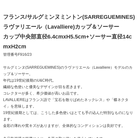
フランス/サルグミンヌミントン(SARREGUEMINES)
ラヴァリエール（Lavalliere)カップ＆ソーサー
カップ中央部直径6.4cmxH5.5cm+ソーサー直径14c
mxH2cm
管理番号F916/23
サルグミンヌ(SARREGUEMINES)のラヴァリエール（Lavalliere）モデルのカ
ップ＆ソーサー。
年代は19世紀後期のU&C時代。
繊細な色使いと優美なデザインが目を惹きます。
コレクターが多く、希少価値が高いお品です。
LAVALLIEREはフランス語で「宝石を散りばめたネックレス」や「蝶ネクタ
イ」を意味します。
19世紀後期としては、こうした多色使いはとても手の込んだ特別なものになり
ます。
金彩の薄れや窯キズがありますが、全体的なコンディションは良好です。