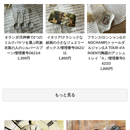
オランダ/天秤棒で2つの
イタリア/クラシックな
フランス/ロンシャン(LO
ミルクバケツを運ぶ民族
絵画の小さなジュエリー
NGCHAMP)トゥールダ
衣装の人のシルバースプ
ボックス/管理番号G621/
ルジャン(LA TOUR d'A
ーン/管理番号G621/4
11
RGENT)陶器のアッシュ
1,300円
1,800円
トレイ「A」/管理番号G
623/3
1,800円
もっと見る