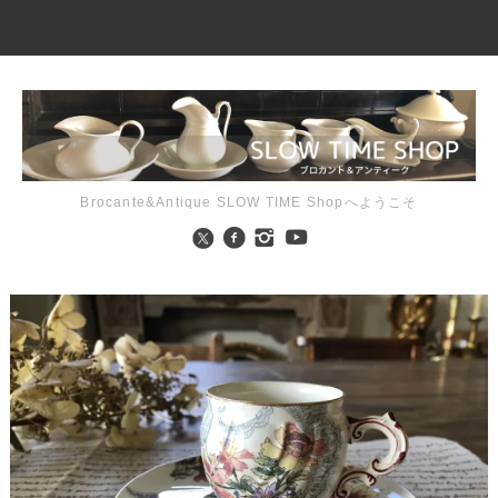
Brocante&Antique SLOW TIME Shopへようこそ