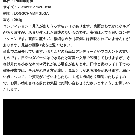
年代：1900年前後
サイズ：25cmx15cmxH3cm
刻印：LONGCHAMP GLGA
重さ：291g
コンディション：貫入がありうっすらシミがあります。表面はわずかに小キズ
がありますが、あまり使われた形跡のないものです。表側はとても良いコンデ
ィションです。裏面に窯キズ、微細なカケ（表側には反映されていません）が
あります。最後の画像3枚をご覧ください。
当店でご紹介しています、ほとんどの商品はアンティークやブロカントの古い
ものです。目立つダメージはできるだけ写真や文章で説明しておりますが、そ
れ以外にも小さなキズや汚れがある場合があります。日中と夜のライト下での
確認作業では、それぞれ見え方が違い、見落としがある場合があります。細か
い点について、ご質問がございましたら、１点１点細かく確認いたしますの
で、お買い物をされる前にお気軽にお問い合わせくださいますよう、お願いい
たします。