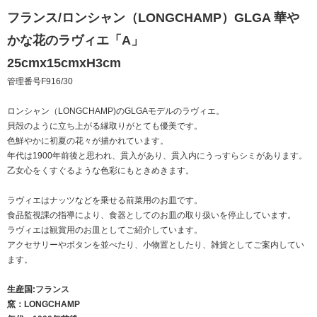
フランス/ロンシャン（LONGCHAMP）GLGA 華や
かな花のラヴィエ「A」
25cmx15cmxH3cm
管理番号F916/30
ロンシャン（LONGCHAMP)のGLGAモデルのラヴィエ。
貝殻のように立ち上がる縁取りがとても優美です。
色鮮やかに初夏の花々が描かれています。
年代は1900年前後と思われ、貫入があり、貫入内にうっすらシミがあります。
乙女心をくすぐるような色彩にもときめきます。
ラヴィエはナッツなどを乗せる前菜用のお皿です。
食品監視課の指導により、食器としてのお皿の取り扱いを停止しています。
ラヴィエは観賞用のお皿としてご紹介しています。
アクセサリーやボタンを並べたり、小物置としたり、雑貨としてご案内してい
ます。
生産国:フランス
窯：LONGCHAMP