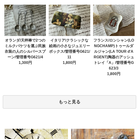
オランダ/天秤棒で2つの
イタリア/クラシックな
フランス/ロンシャン(LO
ミルクバケツを運ぶ民族
絵画の小さなジュエリー
NGCHAMP)トゥールダ
衣装の人のシルバースプ
ボックス/管理番号G621/
ルジャン(LA TOUR d'A
ーン/管理番号G621/4
11
RGENT)陶器のアッシュ
1,300円
1,800円
トレイ「A」/管理番号G
623/3
1,800円
もっと見る