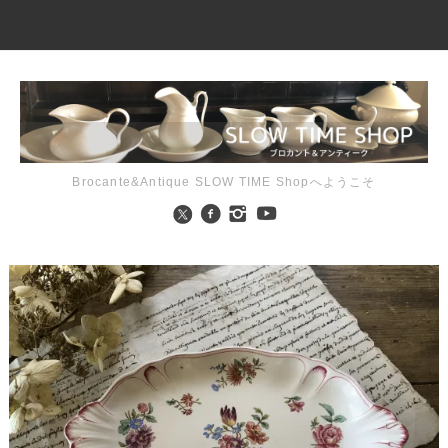
Brocante&Antique SLOW TIME Shopへようこそ