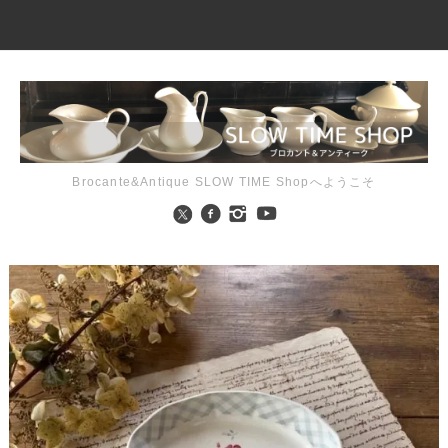
Brocante&Antique SLOW TIME Shopへようこそ