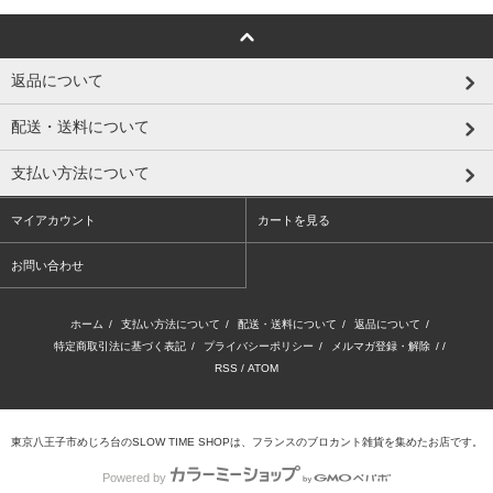
返品について
配送・送料について
支払い方法について
マイアカウント
カートを見る
お問い合わせ
ホーム
/
支払い方法について
/
配送・送料について
/
返品について
/
特定商取引法に基づく表記
/
プライバシーポリシー
/
メルマガ登録・解除
/ /
RSS
/
ATOM
東京八王子市めじろ台のSLOW TIME SHOPは、フランスのブロカント雑貨を集めたお店です。
Powered by