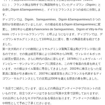
に））、フランス側は当時すでに陶器制作をしていたディゴワン（Digoin）と
合併しDigoin &Sarregueminesと、ドイツとフランスと２つの会社に分割しま
す。
ディゴワンでは、Digoin、Sarreguemines、Digoin &Sarregueminesの３つの
刻印が当初使われていましたが、その後会社名をDigoin &Sarregueminesに変
更し、1881年から総称をFaienceries de Sarreguemines、Digoin et Vitry-le-Fra
ncois（ヴィトリールフランソワ） と呼ぶようになります。ディゴワンでは、デ
ィゴワン＆サルグミンヌとして100年以上に渡り、数々の陶器生産を続けてき
ました。
第一次大戦のドイツの敗戦によりサルグミンヌ製陶工場は再びフランス領に戻
るのですが、その後は経営不振により1942年から3年間、ヴィレロイ＆ボッホ
に経営が委託され、さらに時代の流れに逆らえず、1978年にリュネヴィル・バ
ドンビレー・サンクレマングループに買収され、この年で食器の生産を終えて
います。その後はタイル製造に専念してきましたが、2002年に株主となった従
業員に製造が引き継がれて、2007年に破産宣告と共にフランスを代表するディ
ゴワン・サルグミンヌとしての古窯は200年を越える歴史の幕を降しました。
＊当店でご紹介しています、ほとんどの商品はアンティークやブロカントの古
いものです。目立つダメージはできるだけ写真や文章で説明しておりますが、
それ以外にも小さなキズや汚れがある場合があります。アンティークの風合い
や特性として予めご了承くださいませ。