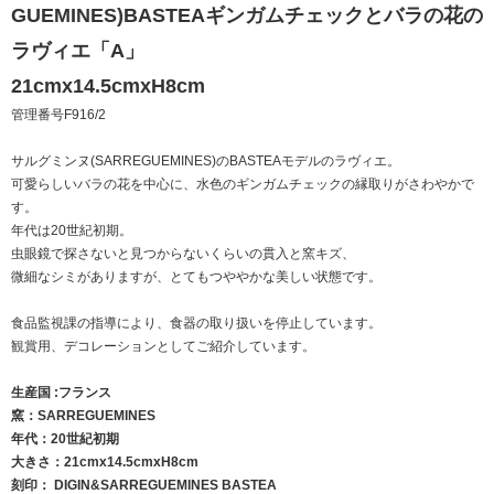
GUEMINES)BASTEAギンガムチェックとバラの花の
ラヴィエ「A」
21cmx14.5cmxH8cm
管理番号F916/2
サルグミンヌ(SARREGUEMINES)のBASTEAモデルのラヴィエ。
可愛らしいバラの花を中心に、水色のギンガムチェックの縁取りがさわやかで
す。
年代は20世紀初期。
虫眼鏡で探さないと見つからないくらいの貫入と窯キズ、
微細なシミがありますが、とてもつややかな美しい状態です。
食品監視課の指導により、食器の取り扱いを停止しています。
観賞用、デコレーションとしてご紹介しています。
生産国 :フランス
窯：SARREGUEMINES
年代：20世紀初期
大きさ：21cmx14.5cmxH8cm
刻印： DIGIN&SARREGUEMINES BASTEA