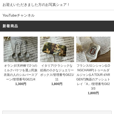
お迎えいただきました方のお写真シェア！
YouTubeチャンネル
新着商品
オランダ/天秤棒で2つの
イタリア/クラシックな
フランス/ロンシャン(LO
ミルクバケツを運ぶ民族
絵画の小さなジュエリー
NGCHAMP)トゥールダ
衣装の人のシルバースプ
ボックス/管理番号G621/
ルジャン(LA TOUR d'AR
ーン/管理番号G621/4
11
GENT)陶器のアッシュト
1,300円
1,800円
レイ「A」/管理番号G62
3/3
1,800円