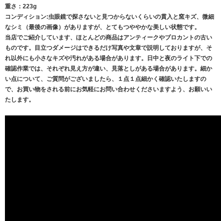
重さ：223g
コンディション:虫眼鏡で探さないと見つからないくらいの貫入と窯キズ、微細
なシミ（最後の画像）がありますが、とてもつややかな美しい状態です。
当店でご紹介しています、ほとんどの商品はアンティークやブロカントの古い
ものです。目立つダメージはできるだけ写真や文章で説明しておりますが、そ
れ以外にも小さなキズや汚れがある場合があります。日中と夜のライト下での
確認作業では、それぞれ見え方が違い、見落としがある場合があります。細か
い点について、ご質問がございましたら、１点１点細かく確認いたしますの
で、お買い物をされる前にお気軽にお問い合わせくださいますよう、お願いい
たします。