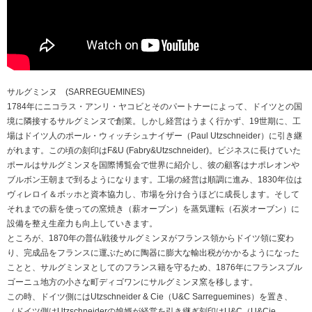
サルグミンヌ (SARREGUEMINES)
1784年にニコラス・アンリ・ヤコビとそのパートナーによって、ドイツとの国
境に隣接するサルグミンヌで創業。しかし経営はうまく行かず、19世期に、工
場はドイツ人のポール・ウィッチシュナイザー（Paul Utzschneider）に引き継
がれます。この頃の刻印はF&U (Fabry&Utzschneider)。ビジネスに長けていた
ポールはサルグミンヌを国際博覧会で世界に紹介し、彼の顧客はナポレオンや
ブルボン王朝まで到るようになります。工場の経営は順調に進み、1830年位は
ヴィレロイ＆ボッホと資本協力し、市場を分け合うほどに成長します。そして
それまでの薪を使っての窯焼き（薪オーブン）を蒸気運転（石炭オーブン）に
設備を整え生産力も向上していきます。
ところが、1870年の普仏戦後サルグミンヌがフランス領からドイツ領に変わ
り、完成品をフランスに運ぶために陶器に膨大な輸出税がかかるようになった
ことと、サルグミンヌとしてのフランス籍を守るため、1876年にフランスブル
ゴーニュ地方の小さな町ディゴワンにサルグミンヌ窯を移します。
この時、ドイツ側にはUtzschneider & Cie（U&C Sarreguemines）を置き、
（ドイツ側はUtzschneiderの娘婿が経営を引き継ぎ刻印はU&C（U&Cie