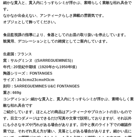
細かな貫入と、貫入内にうっすらシミが浮かぶ、素晴らしく素敵な枯れ具合で
す。
なかなか出会えない、アンティークらしさ満載の雰囲気です。
オブジェとして飾ってください。
食品監視課の指導により、食器としてのお皿の取り扱いを停止しています。
観賞用、デコレーションとしての雑貨としてご案内しています。
生産国 : フランス
窯：サルグミンヌ（(SARREGUEMINES)）
年代 : 20世紀中期頃（1920年から1950年頃）
陶器シリーズ： FONTANGES
サイズ : 34.5cmx23cmxH3cm
刻印：SARREGUEMINES U&C FONTANGES
重さ: 669g
コンディション :細かな貫入と、貫入内にうっすらシミが浮かぶ、素晴らしく素
敵な枯れ具合です
ご紹介しています、ほとんどの商品はアンティークやブロカントの古いもので
す。目立つダメージはできるだけ写真や文章で説明しておりますが、それ以外
にも小さなキズや汚れがある場合があります。日中と夜のライト下での確認作
業では、それぞれ見え方が違い、見落としがある場合があります。細かい点に