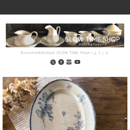
Brocante&Antique SLOW TIME Shopへようこそ