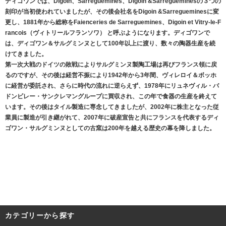
ディゴワンでは、Digoin、Sarreguemines、Digoin &Sarregueminesの３つの
刻印が当初使われていましたが、その後会社名をDigoin &Sarregueminesに変
更し、1881年から総称をFaienceries de Sarreguemines、Digoin et Vitry-le-F
rancois（ヴィトリールフランソワ） と呼ぶようになります。ディゴワンで
は、ディゴワン＆サルグミンヌとして100年以上に渡り、数々の陶器生産を続
けてきました。
第一次大戦のドイツの敗戦によりサルグミンヌ製陶工場は再びフランス領に戻
るのですが、その後は経営不振により1942年から3年間、ヴィレロイ＆ボッホ
に経営が委託され、さらに時代の流れに逆らえず、1978年にリュネヴィル・バ
ドンビレー・サンクレマングループに買収され、この年で食器の生産を終えて
います。その後はタイル製造に専念してきましたが、2002年に株主となった従
業員に製造が引き継がれて、2007年に破産宣告と共にフランスを代表するディ
ゴワン・サルグミンヌとしての古窯は200年を越える歴史の幕を降しました。
カテゴリーから探す