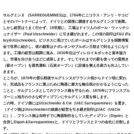
サルグミンヌ (SARREGUEMINES)は、1784年にニコラス・アンリ・ヤコビ
とそのパートナーによって、ドイツとの国境に隣接するサルグミンヌで創業。
しかし経営はうまく行かず、19世期に、工場はドイツ人のポール・ウィッチシ
ュナイザー（Paul Utzschneider）に引き継がれます。この頃の刻印はF&U (Fa
bry&Utzschneider)。ビジネスに長けていたポールはサルグミンヌを国際博覧
会で世界に紹介し、彼の顧客はナポレオンやブルボン王朝まで到るようになり
ます。工場の経営は順調に進み、1830年位はヴィレロイ＆ボッホと資本協力
し、市場を分け合うほどに成長します。そしてそれまでの薪を使っての窯焼き
（薪オーブン）を蒸気運転（石炭オーブン）に設備を整え生産力も向上してい
きます。
ところが、1870年の普仏戦後サルグミンヌがフランス領からドイツ領に変わ
り、完成品をフランスに運ぶために陶器に膨大な輸出税がかかるようになった
ことと、サルグミンヌとしてのフランス籍を守るため、1876年にフランスブル
ゴーニュ地方の小さな町ディゴワンにサルグミンヌ窯を移します。
この時、ドイツ側にはUtzschneider & Cie（U&C Sarreguemines）を置き、
（ドイツ側はUtzschneiderの娘婿が経営を引き継ぎ刻印はU&C（U&Cie
に））、フランス側は当時すでに陶器制作をしていたディゴワン（Digoin）と
合併しDigoin &Sarregueminesと、ドイツとフランスと２つの会社に分割しま
す。