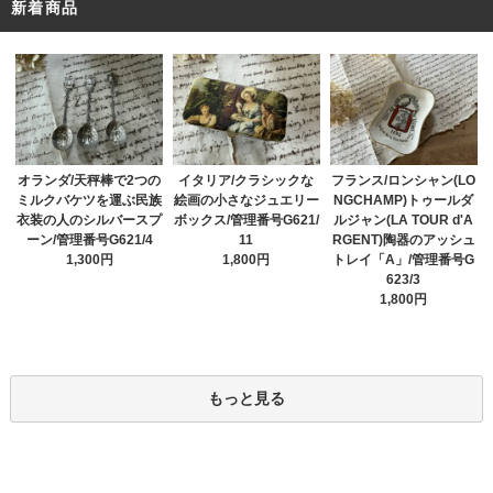
新着商品
オランダ/天秤棒で2つの
イタリア/クラシックな
フランス/ロンシャン(LO
ミルクバケツを運ぶ民族
絵画の小さなジュエリー
NGCHAMP)トゥールダ
衣装の人のシルバースプ
ボックス/管理番号G621/
ルジャン(LA TOUR d'A
ーン/管理番号G621/4
11
RGENT)陶器のアッシュ
1,300円
1,800円
トレイ「A」/管理番号G
623/3
1,800円
もっと見る