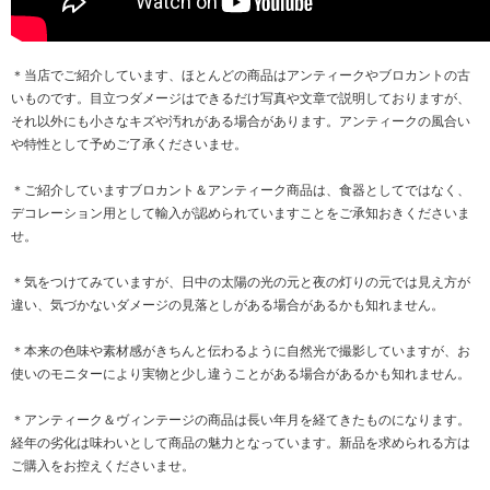
＊当店でご紹介しています、ほとんどの商品はアンティークやブロカントの古
いものです。目立つダメージはできるだけ写真や文章で説明しておりますが、
それ以外にも小さなキズや汚れがある場合があります。アンティークの風合い
や特性として予めご了承くださいませ。
＊ご紹介していますブロカント＆アンティーク商品は、食器としてではなく、
デコレーション用として輸入が認められていますことをご承知おきくださいま
せ。
＊気をつけてみていますが、日中の太陽の光の元と夜の灯りの元では見え方が
違い、気づかないダメージの見落としがある場合があるかも知れません。
＊本来の色味や素材感がきちんと伝わるように自然光で撮影していますが、お
使いのモニターにより実物と少し違うことがある場合があるかも知れません。
＊アンティーク＆ヴィンテージの商品は長い年月を経てきたものになります。
経年の劣化は味わいとして商品の魅力となっています。新品を求められる方は
ご購入をお控えくださいませ。