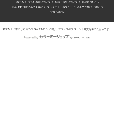
ホーム
/
支払い方法について
/
配送・送料について
/
返品について
/
特定商取引法に基づく表記
/
プライバシーポリシー
/
メルマガ登録・解除
/ /
RSS
/
ATOM
東京八王子市めじろ台のSLOW TIME SHOPは、フランスのブロカント雑貨を集めたお店です。
Powered by