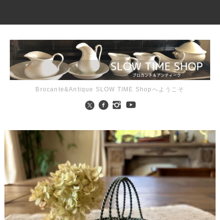
Brocante&Antique SLOW TIME Shopへようこそ