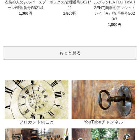
衣装の人のシルバースプ
ボックス/管理番号G621/
ルジャン(LA TOUR d'AR
ーン/管理番号G621/4
11
GENT)陶器のアッシュト
1,300円
1,800円
レイ「A」/管理番号G62
3/3
1,800円
もっと見る
ブロカントのこと
YouTubeチャンネル