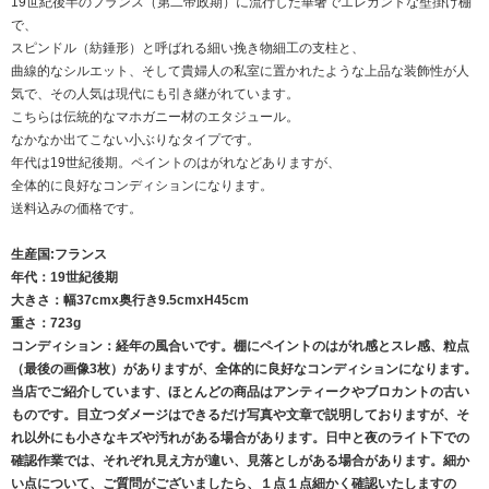
19世紀後半のフランス（第二帝政期）に流行した華奢でエレガントな壁掛け棚
で、
スピンドル（紡錘形）と呼ばれる細い挽き物細工の支柱と、
曲線的なシルエット、そして貴婦人の私室に置かれたような上品な装飾性が人
気で、その人気は現代にも引き継がれています。
こちらは伝統的なマホガニー材のエタジュール。
なかなか出てこない小ぶりなタイプです。
年代は19世紀後期。ペイントのはがれなどありますが、
全体的に良好なコンディションになります。
送料込みの価格です。
生産国:フランス
年代：19世紀後期
大きさ：幅37cmx奥行き9.5cmxH45cm
重さ：723g
コンディション：経年の風合いです。棚にペイントのはがれ感とスレ感、粒点
（最後の画像3枚）がありますが、全体的に良好なコンディションになります。
当店でご紹介しています、ほとんどの商品はアンティークやブロカントの古い
ものです。目立つダメージはできるだけ写真や文章で説明しておりますが、そ
れ以外にも小さなキズや汚れがある場合があります。日中と夜のライト下での
確認作業では、それぞれ見え方が違い、見落としがある場合があります。細か
い点について、ご質問がございましたら、１点１点細かく確認いたしますの