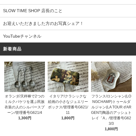
SLOW TIME SHOP 店長のこと
お迎えいただきました方のお写真シェア！
YouTubeチャンネル
新着商品
オランダ/天秤棒で2つの
イタリア/クラシックな
フランス/ロンシャン(LO
ミルクバケツを運ぶ民族
絵画の小さなジュエリー
NGCHAMP)トゥールダ
衣装の人のシルバースプ
ボックス/管理番号G621/
ルジャン(LA TOUR d'AR
ーン/管理番号G621/4
11
GENT)陶器のアッシュト
1,300円
1,800円
レイ「A」/管理番号G62
3/3
1,800円