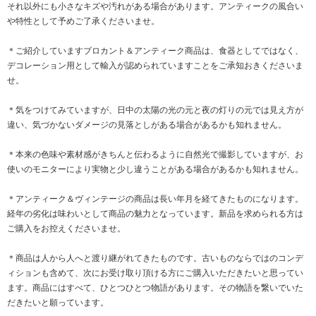
それ以外にも小さなキズや汚れがある場合があります。アンティークの風合い
や特性として予めご了承くださいませ。
＊ご紹介していますブロカント＆アンティーク商品は、食器としてではなく、
デコレーション用として輸入が認められていますことをご承知おきくださいま
せ。
＊気をつけてみていますが、日中の太陽の光の元と夜の灯りの元では見え方が
違い、気づかないダメージの見落としがある場合があるかも知れません。
＊本来の色味や素材感がきちんと伝わるように自然光で撮影していますが、お
使いのモニターにより実物と少し違うことがある場合があるかも知れません。
＊アンティーク＆ヴィンテージの商品は長い年月を経てきたものになります。
経年の劣化は味わいとして商品の魅力となっています。新品を求められる方は
ご購入をお控えくださいませ。
＊商品は人から人へと渡り継がれてきたものです。古いものならではのコンデ
ィションも含めて、次にお受け取り頂ける方にご購入いただきたいと思ってい
ます。商品にはすべて、ひとつひとつ物語があります。その物語を繋いでいた
だきたいと願っています。