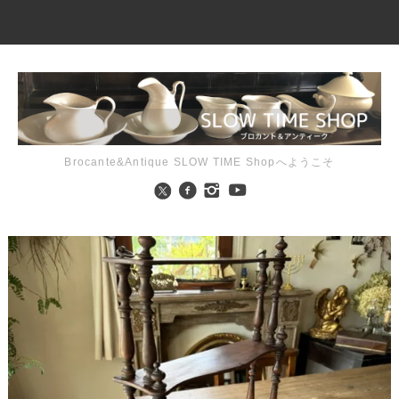
Brocante&Antique SLOW TIME Shopへようこそ