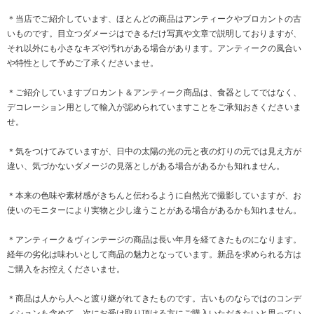
＊当店でご紹介しています、ほとんどの商品はアンティークやブロカントの古
いものです。目立つダメージはできるだけ写真や文章で説明しておりますが、
それ以外にも小さなキズや汚れがある場合があります。アンティークの風合い
や特性として予めご了承くださいませ。
＊ご紹介していますブロカント＆アンティーク商品は、食器としてではなく、
デコレーション用として輸入が認められていますことをご承知おきくださいま
せ。
＊気をつけてみていますが、日中の太陽の光の元と夜の灯りの元では見え方が
違い、気づかないダメージの見落としがある場合があるかも知れません。
＊本来の色味や素材感がきちんと伝わるように自然光で撮影していますが、お
使いのモニターにより実物と少し違うことがある場合があるかも知れません。
＊アンティーク＆ヴィンテージの商品は長い年月を経てきたものになります。
経年の劣化は味わいとして商品の魅力となっています。新品を求められる方は
ご購入をお控えくださいませ。
＊商品は人から人へと渡り継がれてきたものです。古いものならではのコンデ
ィションも含めて、次にお受け取り頂ける方にご購入いただきたいと思ってい