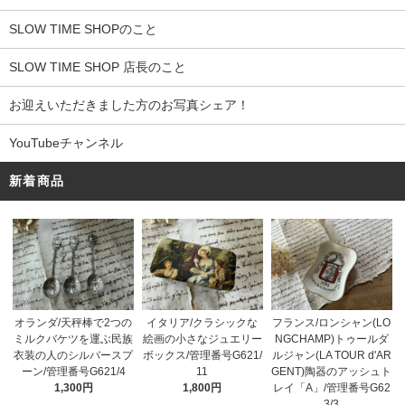
SLOW TIME SHOPのこと
SLOW TIME SHOP 店長のこと
お迎えいただきました方のお写真シェア！
YouTubeチャンネル
新着商品
オランダ/天秤棒で2つの
イタリア/クラシックな
フランス/ロンシャン(LO
ミルクバケツを運ぶ民族
絵画の小さなジュエリー
NGCHAMP)トゥールダ
衣装の人のシルバースプ
ボックス/管理番号G621/
ルジャン(LA TOUR d'AR
ーン/管理番号G621/4
11
GENT)陶器のアッシュト
1,300円
1,800円
レイ「A」/管理番号G62
3/3