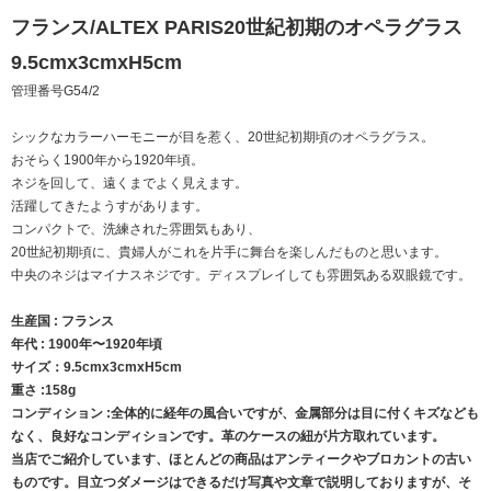
フランス/ALTEX PARIS20世紀初期のオペラグラス
9.5cmx3cmxH5cm
管理番号G54/2
シックなカラーハーモニーが目を惹く、20世紀初期頃のオペラグラス。
おそらく1900年から1920年頃。
ネジを回して、遠くまでよく見えます。
活躍してきたようすがあります。
コンパクトで、洗練された雰囲気もあり、
20世紀初期頃に、貴婦人がこれを片手に舞台を楽しんだものと思います。
中央のネジはマイナスネジです。ディスプレイしても雰囲気ある双眼鏡です。
生産国 : フランス
年代 : 1900年〜1920年頃
サイズ：9.5cmx3cmxH5cm
重さ :158g
コンディション :全体的に経年の風合いですが、金属部分は目に付くキズなども
なく、良好なコンディションです。革のケースの紐が片方取れています。
当店でご紹介しています、ほとんどの商品はアンティークやブロカントの古い
ものです。目立つダメージはできるだけ写真や文章で説明しておりますが、そ