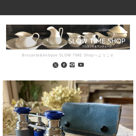
Brocante&Antique SLOW TIME Shopへようこそ