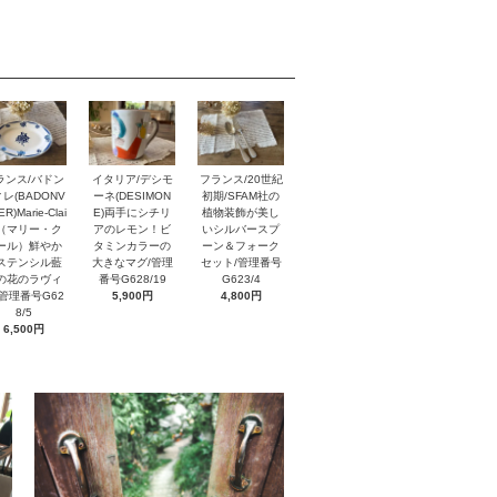
イタリア/デシモ
ランス/バドン
フランス/20世紀
ーネ(DESIMON
レ(BADONV
初期/SFAM社の
E)両手にシチリ
ER)Marie-Clai
植物装飾が美し
アのレモン！ビ
e（マリー・ク
いシルバースプ
タミンカラーの
ール）鮮やか
ーン＆フォーク
大きなマグ/管理
ステンシル藍
セット/管理番号
番号G628/19
の花のラヴィ
G623/4
5,900円
/管理番号G62
4,800円
8/5
6,500円