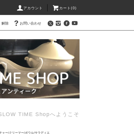
アカウント
カート(0)
・解除
お問い合わせ
ue SLOW TIME Shopへようこそ
チャー/クリーマー/ボウル/サラディエ