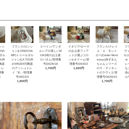
スペイン/アンダ
ンシ
フランス/ロンシ
イタリア/ローマ
フランス/クレイ
フ
ルシアの美しいM
CHA
ャン(LONGCHA
のお土産フィア
ユ・エ・モント
ヴィ
IJAS村のお土産
ルダル
MP)トゥールダル
ットが運ぶコロ
ロー(Creilet Mont
ILL
ロバさん/管理番
OUR
ジャン(LA TOUR
ッセオドーム/管
ereau)赤ずきん
r
号G628/18
)陶器
d'ARGENT)陶器
理番号G630/2
ちゃんシリーズ
レ
1,700円
トレ
のアッシュトレ
1,600円
のラ・ディネッ
な
理番
イ「B」/管理番
トのラヴィエ/管
色
3
号G623/3
理番号G628/10
エ
1,800円
1,700円