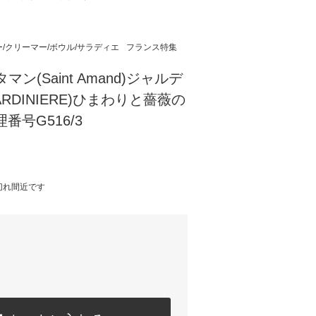
ー/クリーマー/ボウル/サラディエ
フランス特集
ン(Saint Amand)ジャルデ
ARDINIERE)ひまわりと薔薇の
理番号G516/3
切れ間近です