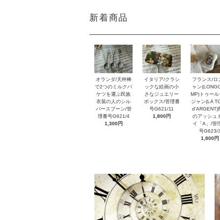
新着商品
オランダ/天秤棒
イタリア/クラシ
フランス/ロ
で2つのミルクバ
ックな絵画の小
ャン(LONG
ケツを運ぶ民族
さなジュエリー
MP)トゥー
衣装の人のシル
ボックス/管理番
ジャン(LA T
バースプーン/管
号G621/11
d'ARGENT
理番号G621/4
1,800円
のアッシュ
1,300円
イ「A」/管
号G623/
1,800円