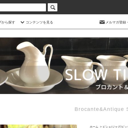
プから探す
コンテンツを見る
メルマガ登録
Brocante&Antiq
ホーム
>
ピシェ/ジャグ/ピッ