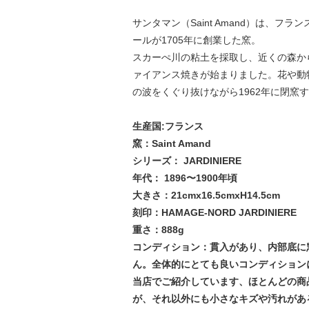
サンタマン（Saint Amand）は、フラ
ールが1705年に創業した窯。
スカーぺ川の粘土を採取し、近くの森か
ァイアンス焼きが始まりました。花や動
の波をくぐり抜けながら1962年に閉
生産国:フランス
窯：Saint Amand
シリーズ： JARDINIERE
年代： 1896〜1900年頃
大きさ：21cmx16.5cmxH14.5cm
刻印：HAMAGE-NORD JARDINIERE
重さ：888g
コンディション：貫入があり、内部底に
ん。全体的にとても良いコンディション
当店でご紹介しています、ほとんどの商
が、それ以外にも小さなキズや汚れがあ