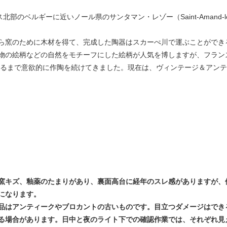
ンス北部のベルギーに近いノール県のサンタマン・レゾー（Saint-Amand-
ら窯のために木材を得て、完成した陶器はスカーぺ川で運ぶことができ
物の絵柄などの自然をモチーフにした絵柄が人気を博しますが、フラン
窯するまで意欲的に作陶を続けてきました。現在は、ヴィンテージ＆アン
窯キズ、釉薬のたまりがあり、裏面高台に経年のスレ感がありますが、
になります。
品はアンティークやブロカントの古いものです。目立つダメージはでき
る場合があります。日中と夜のライト下での確認作業では、それぞれ見