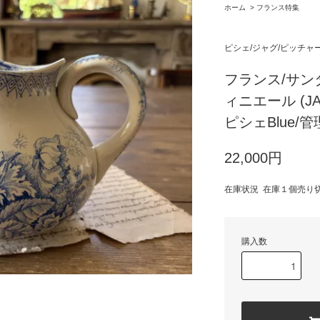
ホーム
>
フランス特集
ピシェ/ジャグ/ピッチャ
フランス/サンタマ
ィニエール (J
ピシェBlue/管
22,000円
在庫状況 在庫１個売り
購入数