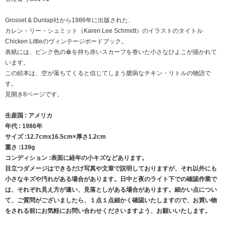
Grosset & Dunlap社から1986年に出版された、
カレン・リー・シュミット（Karen Lee Schmidt）のイラストのタイトル
Chicken Littleのヴィンテージボードブック。
表紙には、ピンク色の傘を持ち赤いスカーフを巻いた小さなひよこが描かれて
います。
この絵本は、空が落ちてくると信じてしまう臆病なチキン・リトルの物語で
す。
見開き8ページです。
生産国 : アメリカ
年代 : 1986年
サイズ :12.7cmx16.5cm×厚さ1.2cm
重さ :139g
コンディション :表面に経年の小キズなどあります。
目立つダメージはできるだけ写真や文章で説明しておりますが、それ以外にも
小さなキズや汚れがある場合があります。日中と夜のライト下での確認作業で
は、それぞれ見え方が違い、見落としがある場合があります。細かい点につい
て、ご質問がございましたら、１点１点細かく確認いたしますので、お買い物
をされる前にお気軽にお問い合わせくださいますよう、お願いいたします。