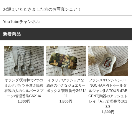
お迎えいただきました方のお写真シェア！
YouTubeチャンネル
新着商品
オランダ/天秤棒で2つの
イタリア/クラシックな
フランス/ロンシャン(LO
ミルクバケツを運ぶ民族
絵画の小さなジュエリー
NGCHAMP)トゥールダ
衣装の人のシルバースプ
ボックス/管理番号G621/
ルジャン(LA TOUR d'AR
ーン/管理番号G621/4
11
GENT)陶器のアッシュト
1,300円
1,800円
レイ「A」/管理番号G62
3/3
1,800円