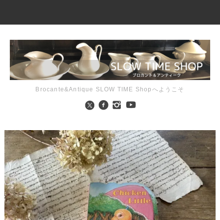
Brocante&Antique SLOW TIME Shopへようこそ