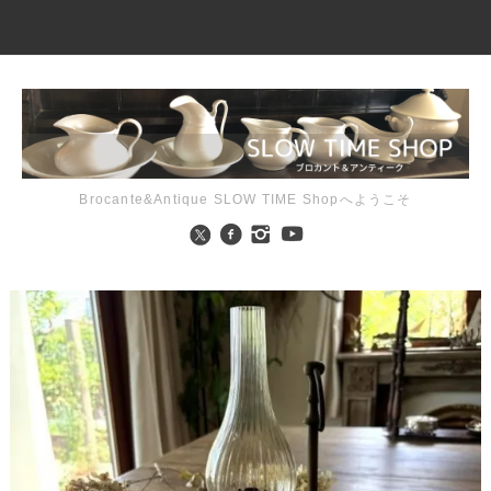
Brocante&Antique SLOW TIME Shopへようこそ