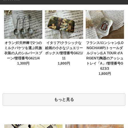
オランダ/天秤棒で2つの
イタリア/クラシックな
フランス/ロンシャン(LO
ミルクバケツを運ぶ民族
絵画の小さなジュエリー
NGCHAMP)トゥールダ
衣装の人のシルバースプ
ボックス/管理番号G621/
ルジャン(LA TOUR d'A
ーン/管理番号G621/4
11
RGENT)陶器のアッシュ
1,300円
1,800円
トレイ「A」/管理番号G
623/3
1,800円
もっと見る