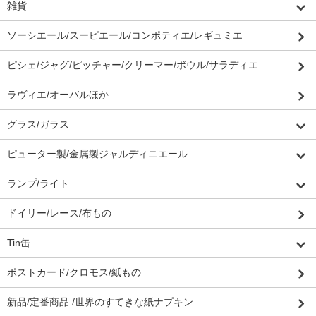
雑貨
ソーシエール/スーピエール/コンポティエ/レギュミエ
ピシェ/ジャグ/ピッチャー/クリーマー/ボウル/サラディエ
ラヴィエ/オーバルほか
グラス/ガラス
ピューター製/金属製ジャルディニエール
ランプ/ライト
ドイリー/レース/布もの
Tin缶
ポストカード/クロモス/紙もの
新品/定番商品 /世界のすてきな紙ナプキン