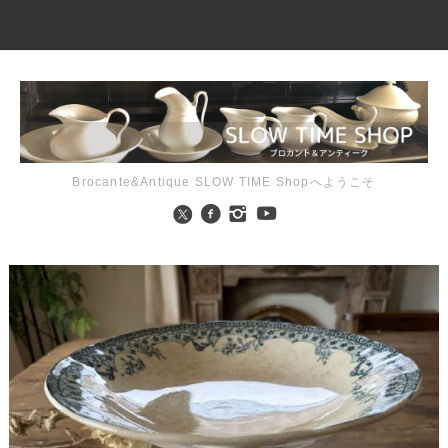
Brocante&Antique SLOW TIME Shopへようこそ