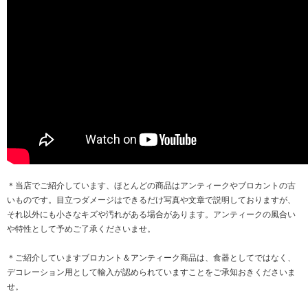
＊当店でご紹介しています、ほとんどの商品はアンティークやブロカントの古
いものです。目立つダメージはできるだけ写真や文章で説明しておりますが、
それ以外にも小さなキズや汚れがある場合があります。アンティークの風合い
や特性として予めご了承くださいませ。
＊ご紹介していますブロカント＆アンティーク商品は、食器としてではなく、
デコレーション用として輸入が認められていますことをご承知おきくださいま
せ。