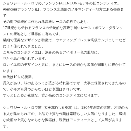
ショワジー・ル・ロワのアランソン(ALENCON)モデルの低コンポティエ。
Alencon(アランソン)は、フランス北西部のノルマンディー地方にある都市名
で、
その街で伝統的に作られる高級レースの名称でもあり、
17世紀から伝わるフランスの伝統的な高級手縫いレース（ポワン・ダランソ
ン）の産地として世界的に有名です。
繊細で優美なデザインが特徴で、ウエディングドレスや高級ランジェリーなど
によく使われてきました。
こちらのコンポティエは、深みのあるアイボリー色の皿地に、
花と小鳥が描かれています。
ロカイユ調のデザインと共に、まさにレースの細かな装飾が縁取りに描かれて
います。
年代は19世紀後期。
貫入があり、味のあるシミが広がる枯れ姿ですが、大事に保管されてきたもの
で、小キズも見つからないほど表面はきれいです。
すっとした姿が素敵な、背が高めのコンポティエになります。
ショワジー・ル・ロワ窯（CHOISY LE ROI）は、1804年創業の古窯。才能のあ
る人が集められての、上品で上質な作陶は素晴らしい人気になりました。繊細
な絵柄や上質ななめらかな陶器は、現代はアンティークとして人気がありま
す。