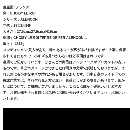
生産国 :フランス
窯：CHOISY LE ROI
シリーズ：ALENCON
年代：19世紀後期
大きさ：27.5cmx27.5cmxH16cm
刻印：CHOISY LE ROI TERRE DE FER ALENCON....
重さ： 1244g
コンディション:貫入があり、味のあるシミが広がる枯れ姿ですが、大事に保管
されてきたもので、小キズも見つからないほど表面はきれいです
当店でご紹介しています、ほとんどの商品はアンティークやブロカントの古い
ものです。目立つダメージはできるだけ写真や文章で説明しておりますが、そ
れ以外にも小さなキズや汚れがある場合があります。日中と夜のライト下での
確認作業では、それぞれ見え方が違い、見落としがある場合があります。細か
い点について、ご質問がございましたら、１点１点細かく確認いたしますの
で、お買い物をされる前にお気軽にお問い合わせくださいますよう、お願いい
たします。