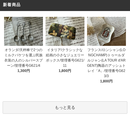
新着商品
オランダ/天秤棒で2つの
イタリア/クラシックな
フランス/ロンシャン(LO
ミルクバケツを運ぶ民族
絵画の小さなジュエリー
NGCHAMP)トゥールダ
衣装の人のシルバースプ
ボックス/管理番号G621/
ルジャン(LA TOUR d'AR
ーン/管理番号G621/4
11
GENT)陶器のアッシュト
1,300円
1,800円
レイ「A」/管理番号G62
3/3
1,800円
もっと見る