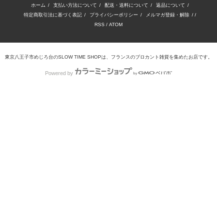
ホーム
/
支払い方法について
/
配送・送料について
/
返品について
/
特定商取引法に基づく表記
/
プライバシーポリシー
/
メルマガ登録・解除
/ /
RSS
/
ATOM
東京八王子市めじろ台のSLOW TIME SHOPは、フランスのブロカント雑貨を集めたお店です。
Powered by