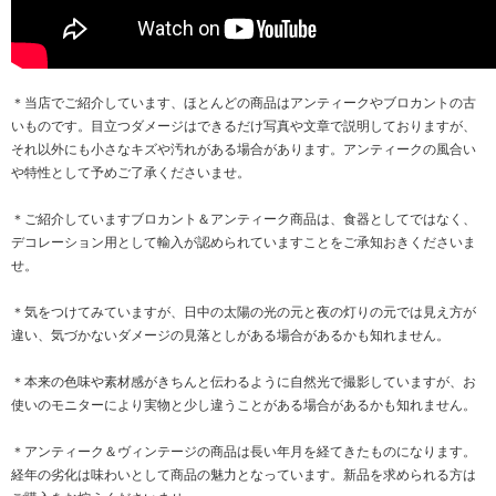
＊当店でご紹介しています、ほとんどの商品はアンティークやブロカントの古
いものです。目立つダメージはできるだけ写真や文章で説明しておりますが、
それ以外にも小さなキズや汚れがある場合があります。アンティークの風合い
や特性として予めご了承くださいませ。
＊ご紹介していますブロカント＆アンティーク商品は、食器としてではなく、
デコレーション用として輸入が認められていますことをご承知おきくださいま
せ。
＊気をつけてみていますが、日中の太陽の光の元と夜の灯りの元では見え方が
違い、気づかないダメージの見落としがある場合があるかも知れません。
＊本来の色味や素材感がきちんと伝わるように自然光で撮影していますが、お
使いのモニターにより実物と少し違うことがある場合があるかも知れません。
＊アンティーク＆ヴィンテージの商品は長い年月を経てきたものになります。
経年の劣化は味わいとして商品の魅力となっています。新品を求められる方は