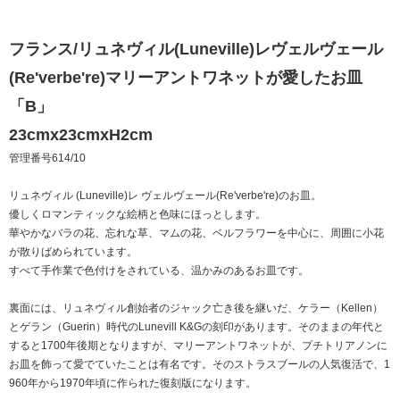
フランス/リュネヴィル(Luneville)レヴェルヴェール
(Re'verbe're)マリーアントワネットが愛したお皿
「B」
23cmx23cmxH2cm
管理番号614/10
リュネヴィル (Luneville)レ ヴェルヴェール(Re'verbe're)のお皿。
優しくロマンティックな絵柄と色味にほっとします。
華やかなバラの花、忘れな草、マムの花、ベルフラワーを中心に、周囲に小花
が散りばめられています。
すべて手作業で色付けをされている、温かみのあるお皿です。
裏面には、リュネヴィル創始者のジャック亡き後を継いだ、ケラー（Kellen）
とゲラン（Guerin）時代のLunevill K&Gの刻印があります。そのままの年代と
すると1700年後期となりますが、マリーアントワネットが、プチトリアノンに
お皿を飾って愛でていたことは有名です。そのストラスブールの人気復活で、1
960年から1970年頃に作られた復刻版になります。