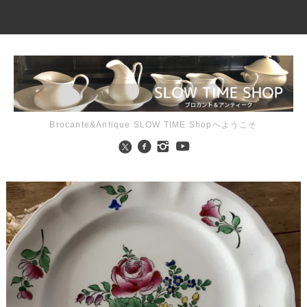
Brocante&Antique SLOW TIME Shopへようこそ