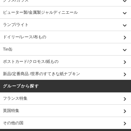
ピューター製/金属製ジャルディニエール
ランプ/ライト
ドイリー/レース/布もの
Tin缶
ポストカード/クロモス/紙もの
新品/定番商品 /世界のすてきな紙ナプキン
グループから探す
フランス特集
英国特集
その他の国