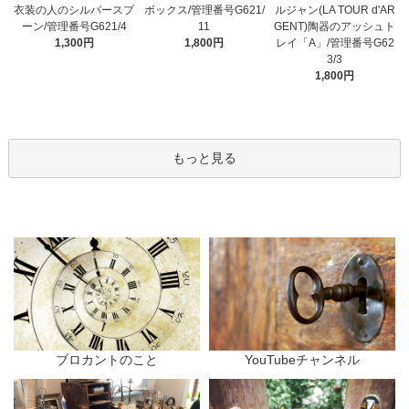
衣装の人のシルバースプ
ボックス/管理番号G621/
ルジャン(LA TOUR d'AR
ーン/管理番号G621/4
11
GENT)陶器のアッシュト
1,300円
1,800円
レイ「A」/管理番号G62
3/3
1,800円
もっと見る
ブロカントのこと
YouTubeチャンネル