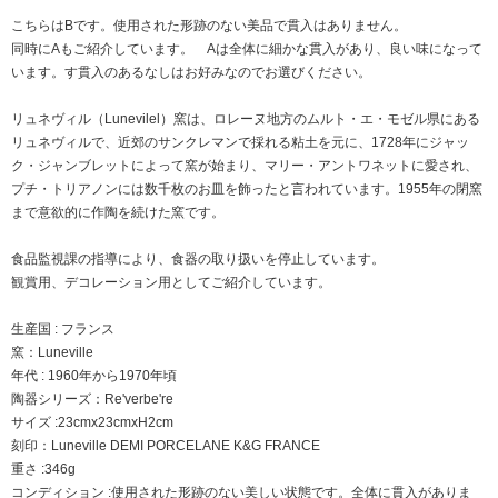
こちらはBです。使用された形跡のない美品で貫入はありません。
同時にAもご紹介しています。 Aは全体に細かな貫入があり、良い味になって
います。す貫入のあるなしはお好みなのでお選びください。
リュネヴィル（Lunevilel）窯は、ロレーヌ地方のムルト・エ・モゼル県にある
リュネヴィルで、近郊のサンクレマンで採れる粘土を元に、1728年にジャッ
ク・ジャンブレットによって窯が始まり、マリー・アントワネットに愛され、
プチ・トリアノンには数千枚のお皿を飾ったと言われています。1955年の閉窯
まで意欲的に作陶を続けた窯です。
食品監視課の指導により、食器の取り扱いを停止しています。
観賞用、デコレーション用としてご紹介しています。
生産国 : フランス
窯：Luneville
年代 : 1960年から1970年頃
陶器シリーズ：Re'verbe're
サイズ :23cmx23cmxH2cm
刻印：Luneville DEMI PORCELANE K&G FRANCE
重さ :346g
コンディション :使用された形跡のない美しい状態です。全体に貫入がありま