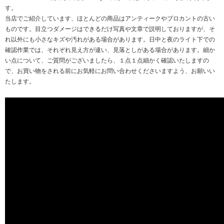
す。
当店でご紹介しています、ほとんどの商品はアンティークやブロカントの古い
ものです。目立つダメージはできるだけ写真や文章で説明しておりますが、そ
れ以外にも小さなキズや汚れがある場合があります。日中と夜のライト下での
確認作業では、それぞれ見え方が違い、見落としがある場合があります。細か
い点について、ご質問がございましたら、１点１点細かく確認いたしますの
で、お買い物をされる前にお気軽にお問い合わせくださいますよう、お願いい
たします。