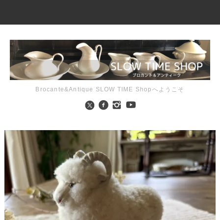
Brocante&Antique SLOW TIME Shopへようこそ