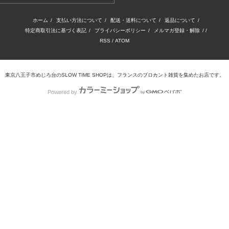
ホーム
/
支払い方法について
/
配送・送料について
/
返品について
/
特定商取引法に基づく表記
/
プライバシーポリシー
/
メルマガ登録・解除
/ /
RSS
/
ATOM
東京八王子市めじろ台のSLOW TIME SHOPは、フランスのブロカント雑貨を集めたお店です。
Powered by