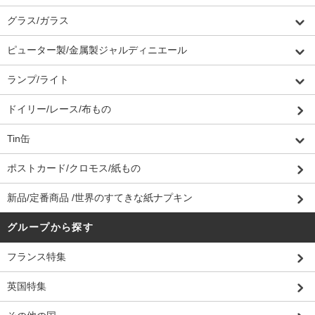
グラス/ガラス
ピューター製/金属製ジャルディニエール
ランプ/ライト
ドイリー/レース/布もの
Tin缶
ポストカード/クロモス/紙もの
新品/定番商品 /世界のすてきな紙ナプキン
グループから探す
フランス特集
英国特集