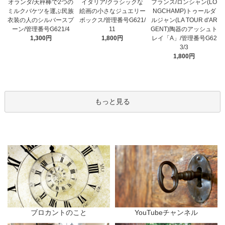
オランダ/天秤棒で2つの
イタリア/クラシックな
フランス/ロンシャン(LO
ミルクバケツを運ぶ民族
絵画の小さなジュエリー
NGCHAMP)トゥールダ
衣装の人のシルバースプ
ボックス/管理番号G621/
ルジャン(LA TOUR d'AR
ーン/管理番号G621/4
11
GENT)陶器のアッシュト
1,300円
1,800円
レイ「A」/管理番号G62
3/3
1,800円
もっと見る
ブロカントのこと
YouTubeチャンネル